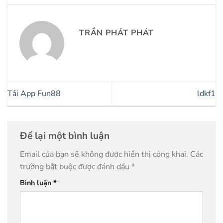
TRẦN PHÁT PHÁT
Tải App Fun88
ldkf1
Để lại một bình luận
Email của bạn sẽ không được hiển thị công khai.
Các
trường bắt buộc được đánh dấu
*
Bình luận
*