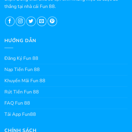
thắng tại nhà cái Fun 88.
HƯỚNG DẪN
Đăng Ký Fun 88
Nạp Tiền Fun 88
Khuyến Mãi Fun 88
Rút Tiền Fun 88
FAQ Fun 88
Tải App Fun88
CHÍNH SÁCH