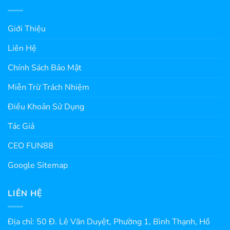
Giới Thiệu
Liên Hệ
Chính Sách Bảo Mật
Miễn Trừ Trách Nhiệm
Điều Khoản Sử Dụng
Tác Giả
CEO FUN88
Google Sitemap
LIÊN HỆ
Địa chỉ: 50 Đ. Lê Văn Duyệt, Phường 1, Bình Thạnh, Hồ